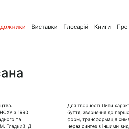
удожники
Виставки
Глосарій
Книги
Про
сана
цтва.
Для творчості Липи харак
 НСХУ з 1990
буття, звернення до перш
адного та
форм, трансформація симво
М. Гладкий, Д.
через синтез з іншими ви