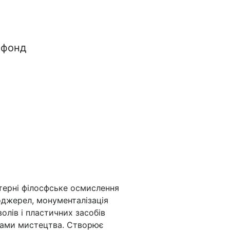
 фонд
терні філосфське осмислення
оджерел, монументалізація
лів і пластичних засобів
дами мистецтва. Створює