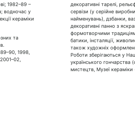
ві; 1982–89 –
декоративні тарелі, рельєф
; во­дночас у
сервізи (у серійне вироб
екції кераміки
найменувань), дзбанки, ва
декоративні панно з яскр
формо­творчими традиціям
юзних та
батики, інсталяції, живоп
в.
також художніх оформ­­лення
89–90, 1998,
Роботи зберігаються у На
(2001–02,
українського гончарства (с
мистецтв, Музеї кераміки 