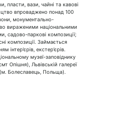
и, пласти, вази, чайні та кавові
ництво впроваджено понад 100
зо­ни, монументально-
а­во вираженими національними
и, садово-паркові композиції;
исні композиції. Займається
м інтер’єрів, екс­тер’єрів.
ціональному музеї-заповіднику
мт Опішня), Львівській галереї
(м. Болеславець, Польща).