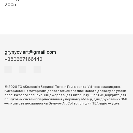
2005
grynyov.art@gmail.com
+380667166442
© 2026 ГО «Колекція Бориса і Тетяни Гриньових». Усі права захищено.
Використання матеріалів дозволяється без письмового дозволу за умови
обов’язкового зазначення джерела: для інтернету — пряме, відкрите для
пошукових систем гіперпосилання у першому абзаці; для друкованих ЗМІ
— письмове посилання на Grynyov Art Collection; для ТБ/радіо — усне.