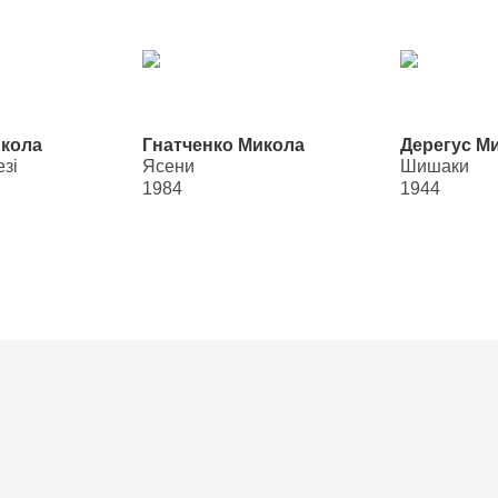
икола
Гнатченко Микола
Дерегус М
зі
Ясени
Шишаки
1984
1944