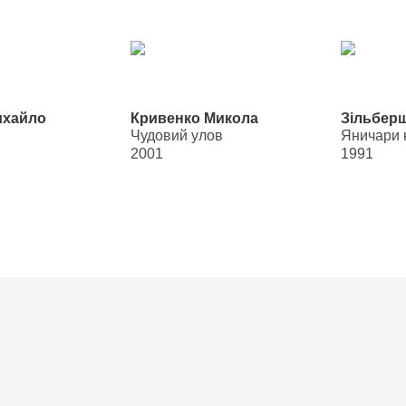
▶
ихайло
Кривенко Микола
Зільберш
Чудовий улов
Яничари н
2001
1991