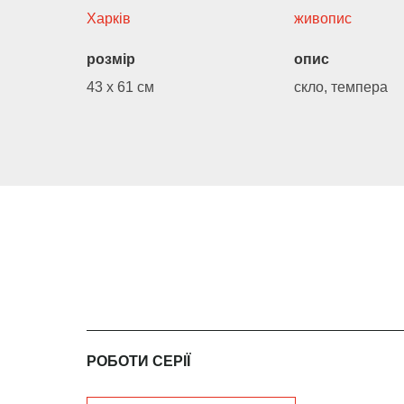
Харків
живопис
розмір
опис
43 х 61 см
скло, темпера
РОБОТИ СЕРІЇ