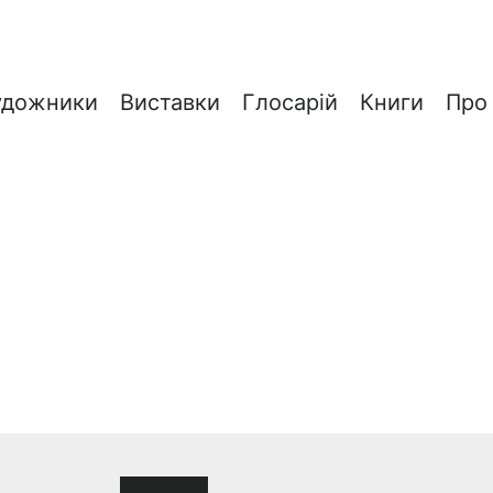
удожники
Виставки
Глосарій
Книги
Про