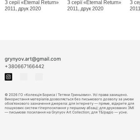
З серії «Eternal Return»
З серії «Eternal Return»
З се
2011, друк 2020
2011, друк 2020
2011
grynyov.art@gmail.com
+380667166442
© 2026 ГО «Колекція Бориса і Тетяни Гриньових». Усі права захищено.
Використання матеріалів дозволяється без письмового дозволу за умови
обов’язкового зазначення джерела: для інтернету — пряме, відкрите для
пошукових систем гіперпосилання у першому абзаці; для друкованих ЗМІ
— письмове посилання на Grynyov Art Collection; для ТБ/радіо — усне.