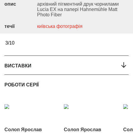
опис
архівний пігментний друк чорнилами
Lucia EX на папері Hahnemühle Matt
Photo Fiber
течії
київська фотографія
3/10
←
ВИСТАВКИ
РОБОТИ СЕРІЇ
Солоп Ярослав
Солоп Ярослав
Сол